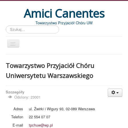
Amici Canentes
Towarzystwo Przyjaciół Chóru UW
Szukaj...
Str. główna
Towarzystwo Przyjaciół Chóru
Aktualności
Uniwersytetu Warszawskiego
Wydarzenia
Koncerty
Szczegóły
Piszemy
Odsłony: 23001
Pożegnania
Adres
ul. Żwirki i Wigury 93, 02-089 Warszawa
Zdjęcia
Telefon
22 554 07 07
Dyrygenci
E-mail
tpchuw@wp.pl