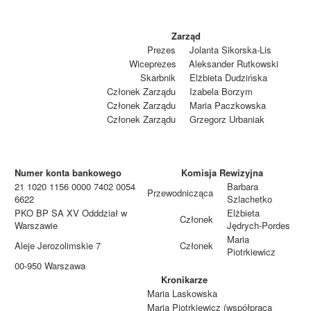
Archiwum
Zarząd
O nas
Prezes
Jolanta Sikorska-Lis
Statut TPChUW
Wiceprezes
Aleksander Rutkowski
Skarbnik
Elżbieta Dudzińska
Kontakt
Członek Zarządu
Izabela Borzym
Członek Zarządu
Maria Paczkowska
Członek Zarządu
Grzegorz Urbaniak
Numer konta bankowego
Komisja Rewizyjna
21 1020 1156 0000 7402 0054
Barbara
Przewodnicząca
6622
Szlachetko
PKO BP SA XV Odddział w
Elżbieta
Członek
Warszawie
Jędrych-Pordes
Maria
Aleje Jerozolimskie 7
Członek
Piotrkiewicz
00-950 Warszawa
Kronikarze
Maria Laskowska
Maria Piotrkiewicz (współpraca