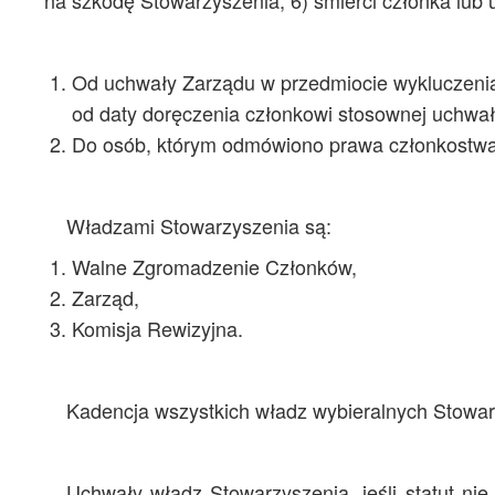
na szkodę Stowarzyszenia, 6) śmierci członka lub 
Od uchwały Zarządu w przedmiocie wykluczenia
od daty doręczenia członkowi stosownej uchwał
Do osób, którym odmówiono prawa członkostwa s
Władzami Stowarzyszenia są:
Walne Zgromadzenie Członków,
Zarząd,
Komisja Rewizyjna.
Kadencja wszystkich władz wybieralnych Stowarz
Uchwały władz Stowarzyszenia, jeśli statut n