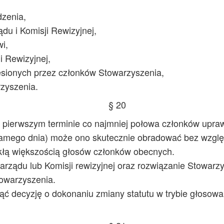
zenia,
du i Komisji Rewizyjnej,
i,
i Rewizyjnej,
sionych przez członków Stowarzyszenia,
zyszenia.
§ 20
ierwszym terminie co najmniej połowa członków uprawn
amego dnia) może ono skutecznie obradować bez względ
łą większością głosów członków obecnych.
arządu lub Komisji rewizyjnej oraz rozwiązanie Stowa
towarzyszenia.
ć decyzję o dokonaniu zmiany statutu w trybie głosow