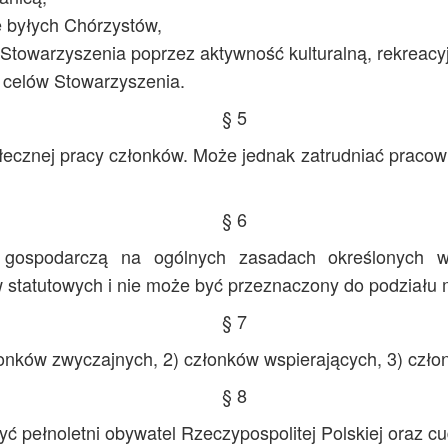
e byłych Chórzystów,
 Stowarzyszenia poprzez aktywność kulturalną, rekreacyj
ch celów Stowarzyszenia.
§ 5
ołecznej pracy członków. Może jednak zatrudniać praco
§ 6
 gospodarczą na ogólnych zasadach określonych w
w statutowych i nie może być przeznaczony do podziału 
§ 7
łonków zwyczajnych, 2) członków wspierających, 3) czł
§ 8
pełnoletni obywatel Rzeczypospolitej Polskiej oraz c