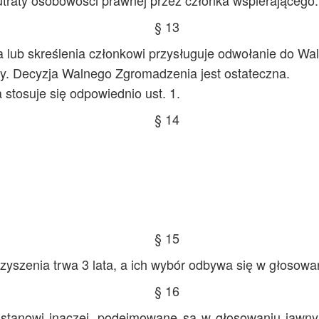
utraty osobowości prawnej przez członka wspierającego.
§ 13
 lub skreślenia członkowi przysługuje odwołanie do Wa
y. Decyzja Walnego Zgromadzenia jest ostateczna.
tosuje się odpowiednio ust. 1.
§ 14
§ 15
yszenia trwa 3 lata, a ich wybór odbywa się w głosowa
§ 16
ie stanowi inaczej, podejmowane są w głosowaniu jawn