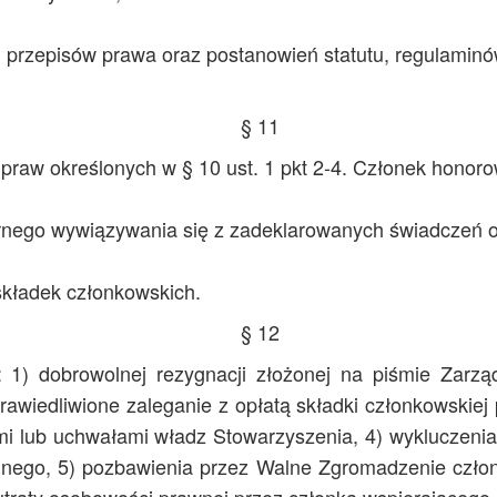
 przepisów prawa oraz postanowień statutu, regulaminó
§ 11
 praw określonych w § 10 ust. 1 pkt 2-4. Członek honor
rnego wywiązywania się z zadeklarowanych świadczeń or
składek członkowskich.
§ 12
: 1) dobrowolnej rezygnacji złożonej na piśmie Zarz
prawiedliwione zaleganie z opłatą składki członkowskie
mi lub uchwałami władz Stowarzyszenia, 4) wykluczeni
ego, 5) pozbawienia przez Walne Zgromadzenie człon