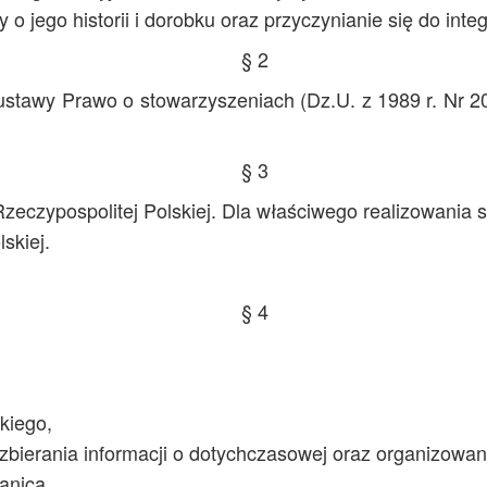
 jego historii i dorobku oraz przyczynianie się do inte
§ 2
tawy Prawo o stowarzyszeniach (Dz.U. z 1989 r. Nr 20, 
§ 3
Rzeczypospolitej Polskiej. Dla właściwego realizowani
skiej.
§ 4
kiego,
zbierania informacji o dotychczasowej oraz organizowani
anicą,