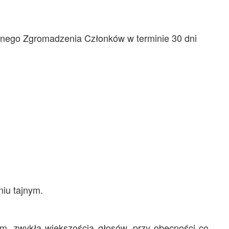
lnego Zgromadzenia Członków w terminie 30 dni
niu tajnym.
ym, zwykłą większością głosów, przy obecności co