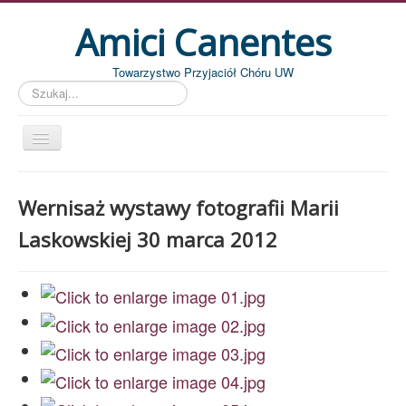
Amici Canentes
Towarzystwo Przyjaciół Chóru UW
Szukaj...
Str. główna
Wernisaż wystawy fotografii Marii
Aktualności
Laskowskiej 30 marca 2012
Wydarzenia
Koncerty
Piszemy
Pożegnania
Zdjęcia
Dyrygenci