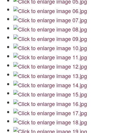
Archiwum
O nas
Statut TPChUW
Kontakt