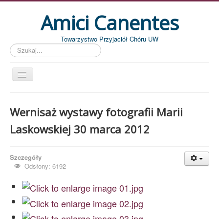
Amici Canentes
Towarzystwo Przyjaciół Chóru UW
Szukaj...
Str. główna
Wernisaż wystawy fotografii Marii
Aktualności
Laskowskiej 30 marca 2012
Wydarzenia
Koncerty
Szczegóły
Piszemy
Odsłony: 6192
Pożegnania
Zdjęcia
Dyrygenci