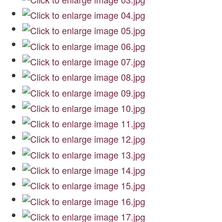
Archiwum
O nas
Statut TPChUW
Kontakt