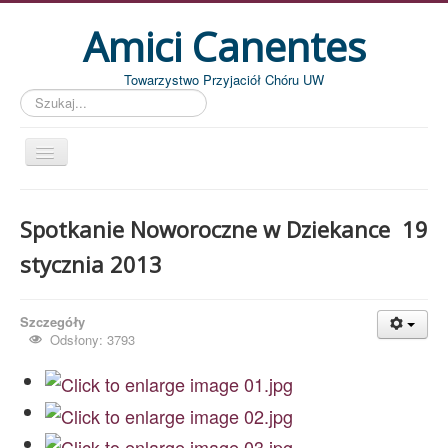
Amici Canentes
Towarzystwo Przyjaciół Chóru UW
Szukaj...
Str. główna
Spotkanie Noworoczne w Dziekance  19
Aktualności
stycznia 2013
Wydarzenia
Koncerty
Szczegóły
Piszemy
Odsłony: 3793
Pożegnania
Zdjęcia
Dyrygenci