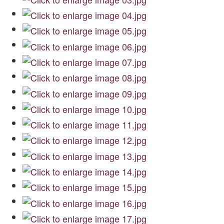
Archiwum
O nas
Statut TPChUW
Kontakt