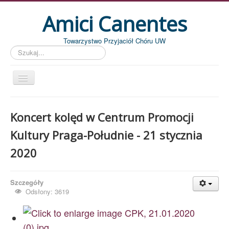
Amici Canentes
Towarzystwo Przyjaciół Chóru UW
Szukaj...
Str. główna
Koncert kolęd w Centrum Promocji
Aktualności
Kultury Praga-Południe - 21 stycznia
Wydarzenia
2020
Koncerty
Piszemy
Szczegóły
Pożegnania
Odsłony: 3619
Zdjęcia
Dyrygenci