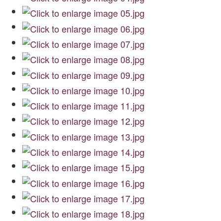
Archiwum
O nas
Statut TPChUW
Kontakt