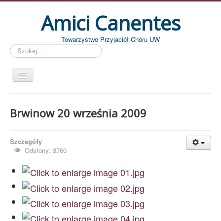
Amici Canentes
Towarzystwo Przyjaciół Chóru UW
Szukaj...
Str. główna
Brwinow 20 września 2009
Aktualności
Wydarzenia
Szczegóły
Koncerty
Odsłony: 3760
Piszemy
Pożegnania
Zdjęcia
Dyrygenci