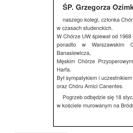
ŚP. Grzegorza Ozim
naszego kolegi, członka Chó
w czasach studenckich.
W Chórze UW śpiewał od 1968 
ponadto w Warszawskim Ch
Banasiewicza,
Męskim Chórze Przyoperowym
Harfa.
Był sympatykiem i uczestnikie
oraz Chóru Amici Canentes.
Pogrzeb odbędzie się 18 stycz
w kościele murowanym na Bródn