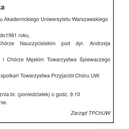
ka
ru Akademickiego Uniwersytetu Warszawskiego
do1981 roku,
órze Nauczycielskim pod dyr. Andrzeja
 i Chórze Męskim Towarzystwa Śpiewaczego
m spotkań Towarzystwa Przyjaciół Chóru UW
nia br. (poniedziałek) o godz. 9.10
ie.
Zarząd TPChUW