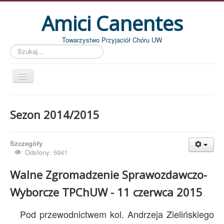
Amici Canentes
Towarzystwo Przyjaciół Chóru UW
Szukaj...
Str. główna
Sezon 2014/2015
Aktualności
Wydarzenia
Szczegóły
Koncerty
Odsłony: 5941
Piszemy
Walne Zgromadzenie Sprawozdawczo-
Pożegnania
Wyborcze TPChUW - 11 czerwca 2015
Zdjęcia
Pod przewodnictwem kol. Andrzeja Zielińskiego
Dyrygenci