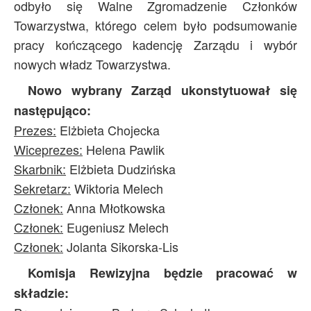
odbyło się Walne Zgromadzenie Członków
Archiwum
Towarzystwa, którego celem było podsumowanie
O nas
pracy kończącego kadencję Zarządu i wybór
nowych władz Towarzystwa.
Statut TPChUW
Kontakt
Nowo wybrany Zarząd ukonstytuował się
następująco:
Prezes:
Elżbieta Chojecka
Wiceprezes:
Helena Pawlik
Skarbnik:
Elżbieta Dudzińska
Sekretarz:
Wiktoria Melech
Członek:
Anna Młotkowska
Członek:
Eugeniusz Melech
Członek:
Jolanta Sikorska-Lis
Komisja Rewizyjna będzie pracować w
składzie: