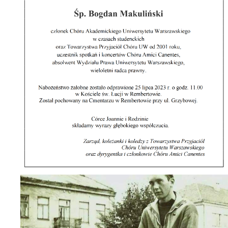
Archiwum
O nas
Statut TPChUW
Kontakt