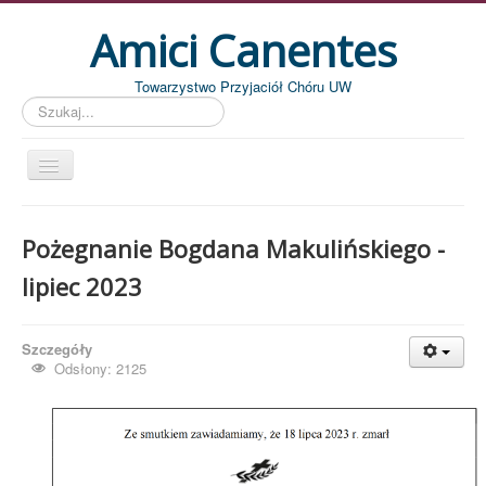
Amici Canentes
Towarzystwo Przyjaciół Chóru UW
Szukaj...
Str. główna
Pożegnanie Bogdana Makulińskiego -
Aktualności
lipiec 2023
Wydarzenia
Koncerty
Szczegóły
Piszemy
Odsłony: 2125
Pożegnania
Zdjęcia
Dyrygenci