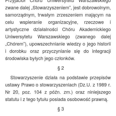
Przyjaciół Chóru Uniwersytetu Warszawskiego
Archiwum
zwane dalej „Stowarzyszeniem”, jest dobrowolnym,
samorządnym, trwałym zrzeszeniem mającym na
O nas
celu wspieranie organizacyjne, rzeczowe i
Statut TPChUW
artystyczne działalności Chóru Akademickiego
Kontakt
Uniwersytetu Warszawskiego (zwanego dalej
„Chórem”), upowszechnianie wiedzy o jego historii
i dorobku oraz przyczynianie się do integracji
środowiska byłych jego członków.
§ 2
Stowarzyszenie działa na podstawie przepisów
ustawy Prawo o stowarzyszeniach (Dz.U. z 1989 r.
Nr 20, poz. 104 z późn. zm.) oraz niniejszego
statutu i z tego tytułu posiada osobowość prawną.
§ 3