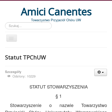
Amici Canentes
Towarzystwo Przyjaciół Chóru UW
Szukaj...
Str. główna
Statut TPChUW
Aktualności
Wydarzenia
Szczegóły
Koncerty
Odsłony: 10229
Piszemy
STATUT STOWARZYSZENIA
Pożegnania
§ 1
Zdjęcia
Stowarzyszenie o nazwie Towarzystwo
Dyrygenci