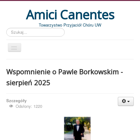
Amici Canentes
Towarzystwo Przyjaciół Chóru UW
Szukaj...
Str. główna
Wspomnienie o Pawle Borkowskim -
Aktualności
sierpień 2025
Wydarzenia
Koncerty
Szczegóły
Piszemy
Odsłony: 1220
Pożegnania
Zdjęcia
Dyrygenci