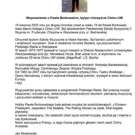
Archiwum
O nas
Statut TPChUW
Kontakt