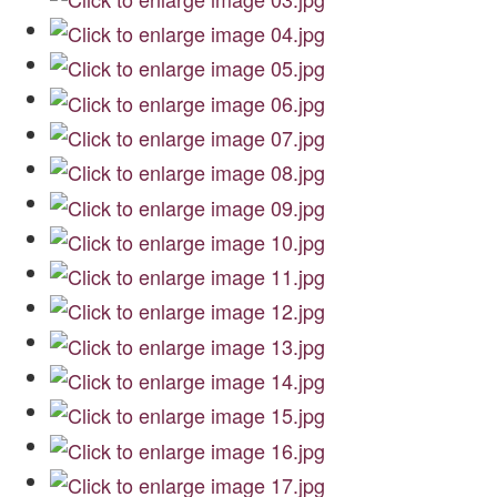
Archiwum
O nas
Statut TPChUW
Kontakt