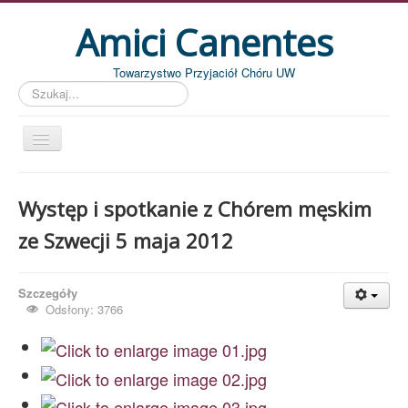
Amici Canentes
Towarzystwo Przyjaciół Chóru UW
Szukaj...
Str. główna
Występ i spotkanie z Chórem męskim
Aktualności
ze Szwecji 5 maja 2012
Wydarzenia
Koncerty
Szczegóły
Piszemy
Odsłony: 3766
Pożegnania
Zdjęcia
Dyrygenci