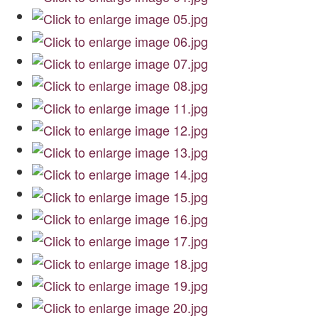
Archiwum
O nas
Statut TPChUW
Kontakt