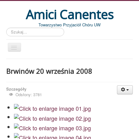
Amici Canentes
Towarzystwo Przyjaciół Chóru UW
Szukaj...
Str. główna
Brwinów 20 września 2008
Aktualności
Wydarzenia
Szczegóły
Koncerty
Odsłony: 3781
Piszemy
Pożegnania
Zdjęcia
Dyrygenci