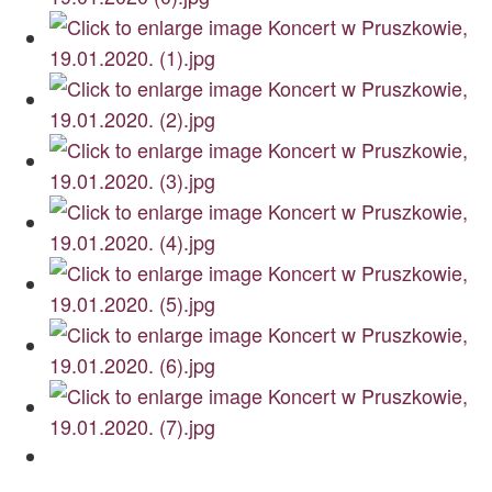
Archiwum
O nas
Statut TPChUW
Kontakt