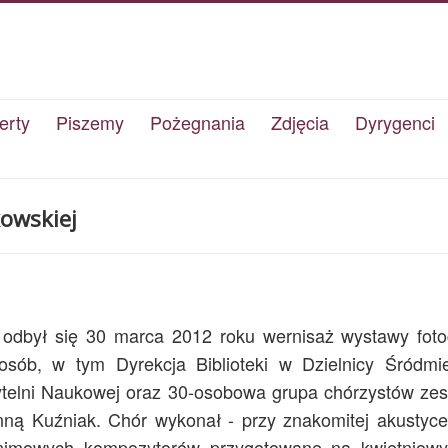
erty
Piszemy
Pożegnania
Zdjęcia
Dyrygenci
kowskiej
 5 odbył się 30 marca 2012 roku wernisaż wystawy fotog
osób, w tym Dyrekcja Biblioteki w Dzielnicy Śródmie
ytelni Naukowej oraz 30-osobowa grupa chórzystów zes
 Kuźniak. Chór wykonał - przy znakomitej akustyce
nimowych kompozytorów przygotowane na kwietniowy