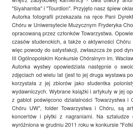
"Siyahamba" i "Tourdion". Przyjęto nasz śpiew okla
Autorka fotografii przekazała na ręce Pani Dyrek
Chóru w Uniwersytecie Muzycznym Fryderyka Chopi
opracowaną przez członków Towarzystwa. Opowiedzia
czasów studenckich, a także o aktywności Chóru 
więc powody do satysfakcji, zwłaszcza że pod dy
III Ogólnopolskim Konkursie Chóralnym im. Wacła
Autorka wystwy opowiedziała następnie o swoi
zdjęciach od wielu lat (jest to jej druga wystawa p
korzystała z jej zbiorów jako studentka polonist
wydawniczych. Wybrane książki i artykuły w jej 
z gablot poświęcono działalności Towarzystwa i 
Chóru UW", folder Towarzystwa i Chóru, są a
koncertów i płytki z nagraniami. Na sztaludze o
wyróżniona w grudniu 2011 roku w konkursie "Fotki