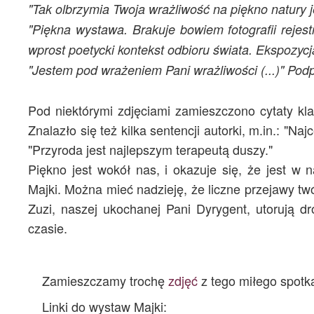
"Tak olbrzymia Twoja wrażliwość na piękno natury j
"Piękna wystawa. Brakuje bowiem fotografii rejes
wprost poetycki kontekst odbioru świata. Ekspozyc
"Jestem pod wrażeniem Pani wrażliwości (...)" Podp
Pod niektórymi zdjęciami zamieszczono cytaty kl
Znalazło się też kilka sentencji autorki, m.in.: "N
"Przyroda jest najlepszym terapeutą duszy."
Piękno jest wokół nas, i okazuje się, że jest w
Majki. Można mieć nadzieję, że liczne przejawy tw
Zuzi, naszej ukochanej Pani Dyrygent, utorują d
czasie.
Zamieszczamy trochę
zdjęć
z tego miłego spotk
Linki do wystaw Majki: