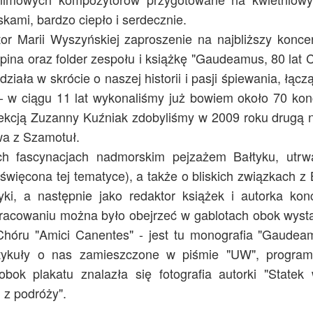
skami, bardzo ciepło i serdecznie.
tor Marii Wyszyńskiej zaproszenie na najbliższy konc
na oraz folder zespołu i książkę "Gaudeamus, 80 lat 
ła w skrócie o naszej historii i pasji śpiewania, łącz
- w ciągu 11 lat wykonaliśmy już bowiem około 70 kon
rekcją Zuzanny Kuźniak zdobyliśmy w 2009 roku drugą 
wa z Szamotuł.
ch fascynacjach nadmorskim pejzażem Bałtyku, utr
oświęcona tej tematyce), a także o bliskich związkach z B
yki, a następnie jako redaktor książek i autorka konc
opracowaniu można było obejrzeć w gablotach obok wyst
Chóru "Amici Canentes" - jest tu monografia "Gaudeam
rtykuły o nas zamieszczone w piśmie "UW", progra
bok plakatu znalazła się fotografia autorki "Statek 
 z podróży".