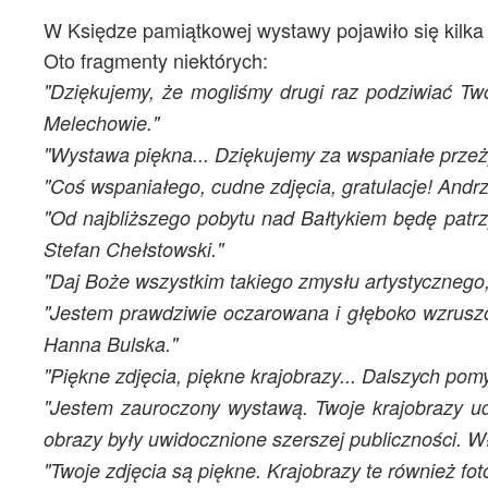
W Księdze pamiątkowej wystawy pojawiło się kilka s
Oto fragmenty niektórych:
"Dziękujemy, że mogliśmy drugi raz podziwiać Two
Melechowie."
"Wystawa piękna... Dziękujemy za wspaniałe przeż
"Coś wspaniałego, cudne zdjęcia, gratulacje! Andrz
"Od najbliższego pobytu nad Bałtykiem będę pat
Stefan Chełstowski."
"Daj Boże wszystkim takiego zmysłu artystycznego,
"Jestem prawdziwie oczarowana i głęboko wzruszon
Hanna Bulska."
"Piękne zdjęcia, piękne krajobrazy... Dalszych po
"Jestem zauroczony wystawą. Twoje krajobrazy ud
obrazy były uwidocznione szerszej publiczności. 
"Twoje zdjęcia są piękne. Krajobrazy te również fot