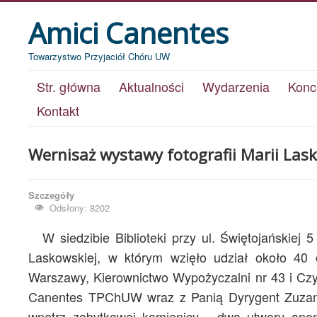
Amici Canentes
Towarzystwo Przyjaciół Chóru UW
Str. główna
Aktualności
Wydarzenia
Konc
Kontakt
Wernisaż wystawy fotografii Marii Las
Szczegóły
Odsłony: 8202
W siedzibie Biblioteki przy ul. Świętojańskiej
Laskowskiej, w którym wzięło udział około 40 
Warszawy, Kierownictwo Wypożyczalni nr 43 i Cz
Canentes TPChUW wraz z Panią Dyrygent Zuzanną
wnętrz zabytkowej kamienicy - dwa utwory ano