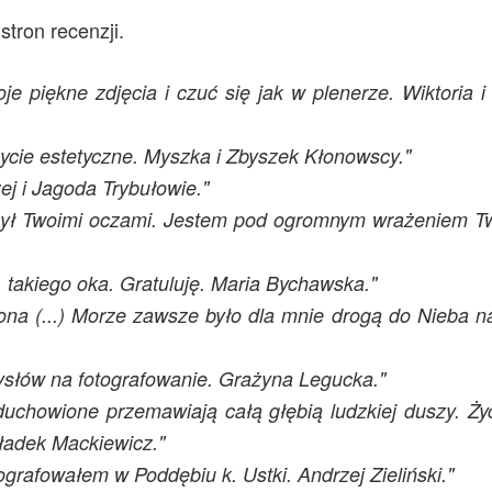
tron recenzji.
je piękne zdjęcia i czuć się jak w plenerze. Wiktoria 
ycie estetyczne. Myszka i Zbyszek Kłonowscy."
ej i Jagoda Trybułowie."
rzył Twoimi oczami. Jestem pod ogromnym wrażeniem Tw
 takiego oka. Gratuluję. Maria Bychawska."
a (...) Morze zawsze było dla mnie drogą do Nieba na
mysłów na fotografowanie. Grażyna Legucka."
uchowione przemawiają całą głębią ludzkiej duszy. Życ
Władek Mackiewicz."
ografowałem w Poddębiu k. Ustki. Andrzej Zieliński."