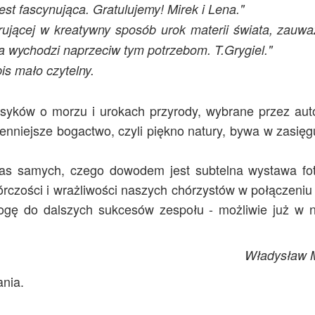
est fascynująca. Gratulujemy! Mirek i Lena."
trującej w kreatywny sposób urok materii świata, zauwa
ja wychodzi naprzeciw tym potrzebom. T.Grygiel."
is mało czytelny.
asyków o morzu i urokach przyrody, wybrane przez auto
ajcenniejsze bogactwo, czyli piękno natury, bywa w zasięg
 nas samych, czego dowodem jest subtelna wystawa fot
órczości i wrażliwości naszych chórzystów w połączeniu
rogę do dalszych sukcesów zespołu - możliwie już w n
Władysław 
ania.