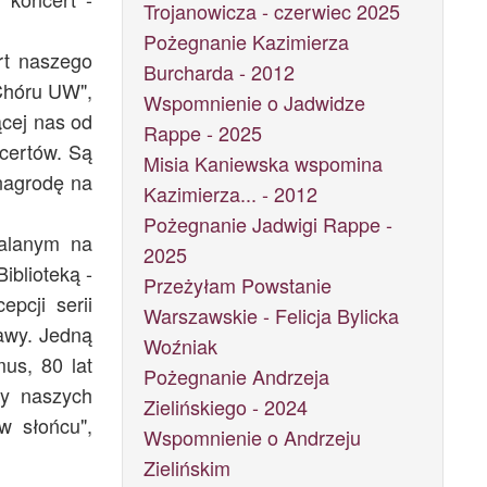
Trojanowicza - czerwiec 2025
Pożegnanie Kazimierza
ert naszego
Burcharda - 2012
Chóru UW",
Wspomnienie o Jadwidze
ącej nas od
Rappe - 2025
certów. Są
Misia Kaniewska wspomina
nagrodę na
Kazimierza... - 2012
Pożegnanie Jadwigi Rappe -
walanym na
2025
iblioteką -
Przeżyłam Powstanie
epcji serii
Warszawskie - Felicja Bylicka
awy. Jedną
Woźniak
us, 80 lat
Pożegnanie Andrzeja
my naszych
Zielińskiego - 2024
w słońcu",
Wspomnienie o Andrzeju
Zielińskim