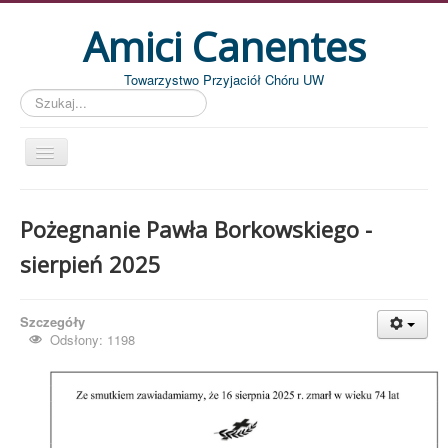
Amici Canentes
Towarzystwo Przyjaciół Chóru UW
Szukaj...
Str. główna
Pożegnanie Pawła Borkowskiego -
Aktualności
sierpień 2025
Wydarzenia
Koncerty
Szczegóły
Piszemy
Odsłony: 1198
Pożegnania
Zdjęcia
Dyrygenci