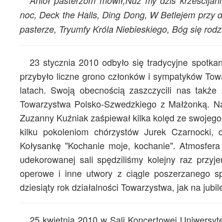
Anioł pasterzom mówił,Nuż my dziś krześcij
noc, Deck the Halls, Ding Dong, W Betlejem przy d
pasterze, Tryumfy Króla Niebieskiego, Bóg się rodz
23 stycznia 2010 odbyło się tradycyjne spot
przybyło liczne grono członków i sympatyków Towa
latach. Swoją obecnością zaszczycili nas takż
Towarzystwa Polsko-Szwedzkiego z Małżonką. Na
Zuzanny Kuźniak zaśpiewał kilka kolęd ze swojego 
kilku pokoleniom chórzystów Jurek Czarnocki, 
Kołysankę "Kochanie moje, kochanie". Atmosfera
udekorowanej sali spędziliśmy kolejny raz przyje
operowe i inne utwory z ciągle poszerzanego spo
dziesiąty rok działalności Towarzystwa, jak na jubi
25 kwietnia 2010 w Sali Koncertowej Uniwersyt