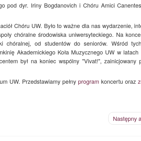
go pod dyr. Iriny Bogdanovich i Chóru Amici Canen
aciół Chóru UW. Było to ważne dla nas wydarzenie, int
społy chóralne środowiska uniwersyteckiego. Na koncer
i chóralnej, od studentów do seniorów. Wśród tych
złonkinię Akademickiego Koła Muzycznego UW w latach
entem był na koniec wspólny "Vivat!", zainicjowany 
cum UW. Przedstawiamy pełny
program
koncertu oraz
z
Następny a