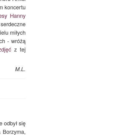
m koncertu
esy Hanny
 serdeczne
ielu miłych
ch - wróżą
zdjęć
z tej
M.L.
e odbył się
a Borzyma,