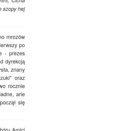
ini, Cicha
o szopy hej
imo mrozów
pierwszy po
e - prezes
d dyrekcją
ysta, znany
zuki" oraz
wo rocznie
iadne, arie
począł się
hóru Amici