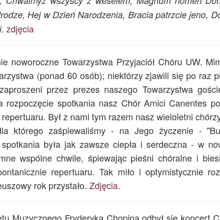
ani, Chwalmyż wszyscy z weselem, Magnum nomen Dom
rodze, Hej w Dzień Narodzenia, Bracia patrzcie jeno, D
.
zdjęcia
i
kanie noworoczne Towarzystwa Przyjaciół Chóru UW. M
rzystwa (ponad 60 osób); niektórzy zjawili się po raz 
e zaproszeni przez prezes naszego Towarzystwa gości
 rozpoczęcie spotkania nasz Chór Amici Canentes po
repertuaru. Był z nami tym razem nasz wieloletni chórz
dla którego zaśpiewaliśmy - na Jego życzenie - "Bu
 spotkania była jak zawsze ciepła i serdeczna - w no
mne wspólne chwile, śpiewając pieśni chóralne i bies
ntanicznie repertuaru. Tak miło i optymistycznie roz
leuszowy rok przystało.
Zdjęcia
.
etu Muzycznego Fryderyka Chopina odbył się koncert C