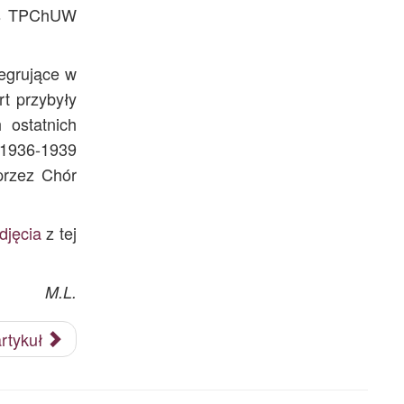
tes TPChUW
egrujące w
t przybyły
 ostatnich
 1936-1939
przez Chór
djęcia
z tej
M.L.
rtykuł