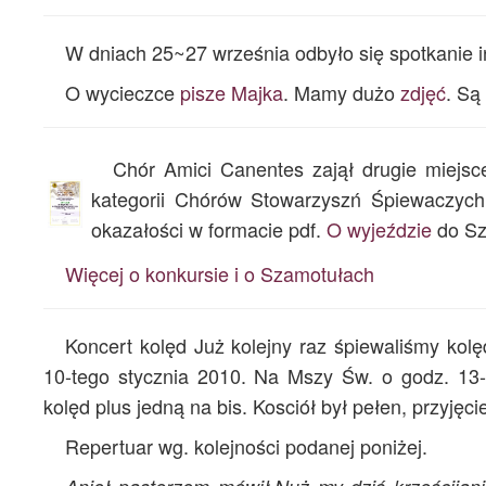
W dniach 25~27 września odbyło się spotkanie
O wycieczce
pisze Majka
. Mamy dużo
zdjęć
. Są
Chór Amici Canentes zajął drugie miejsc
kategorii Chórów Stowarzyszń Śpiewaczych.
okazałości w formacie pdf.
O wyjeździe
do Sza
Więcej o konkursie i o Szamotułach
Koncert kolęd Już kolejny raz śpiewaliśmy kolę
10-tego stycznia 2010. Na Mszy Św. o godz. 13-
kolęd plus jedną na bis. Kosciół był pełen, przyjęc
Repertuar wg. kolejności podanej poniżej.