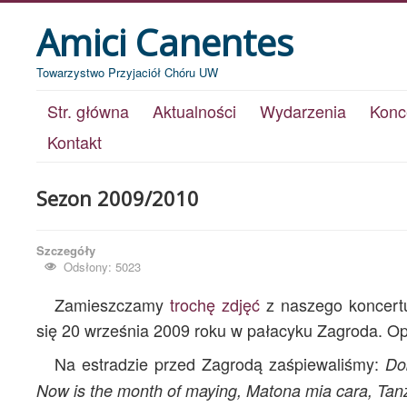
Amici Canentes
Towarzystwo Przyjaciół Chóru UW
Str. główna
Aktualności
Wydarzenia
Konc
Kontakt
Sezon 2009/2010
Szczegóły
Odsłony: 5023
Zamieszczamy
trochę zdjęć
z naszego koncertu
się 20 września 2009 roku w pałacyku Zagroda. O
Na estradzie przed Zagrodą zaśpiewaliśmy:
Do
Now is the month of maying, Matona mia cara, Tanz