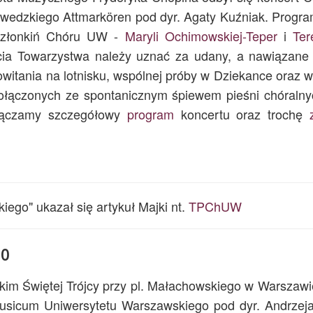
wedzkiego Attmarkören pod dyr. Agaty Kuźniak. Progra
 członkiń Chóru UW -
Maryli Ochimowskiej-Teper
i
Ter
ecia Towarzystwa należy uznać za udany, a nawiązane
itania na lotnisku, wspólnej próby w Dziekance oraz w
połączonych ze spontanicznym śpiewem pieśni chóralny
ałączamy szczegółowy
program
koncertu oraz trochę
go" ukazał się artykuł Majki nt.
TPChUW
10
kim Świętej Trójcy przy pl. Małachowskiego w Warszawi
Musicum Uniwersytetu Warszawskiego pod dyr. Andrzej