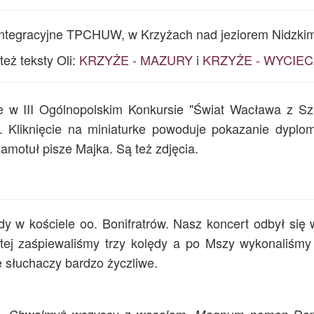
 integracyjne TPCHUW, w Krzyżach nad jeziorem Nidzki
 też teksty Oli:
KRZYŻE - MAZURY
i
KRZYŻE - WYCIE
e w III Ogólnopolskim Konkursie "Świat Wacława z S
 Kliknięcie na miniaturke powoduje pokazanie dyplo
motuł pisze Majka. Są też zdjęcia.
dy w kościele oo. Bonifratrów. Nasz koncert odbył się 
tej zaśpiewaliśmy trzy kolędy a po Mszy wykonaliśmy 
ie słuchaczy bardzo życzliwe.