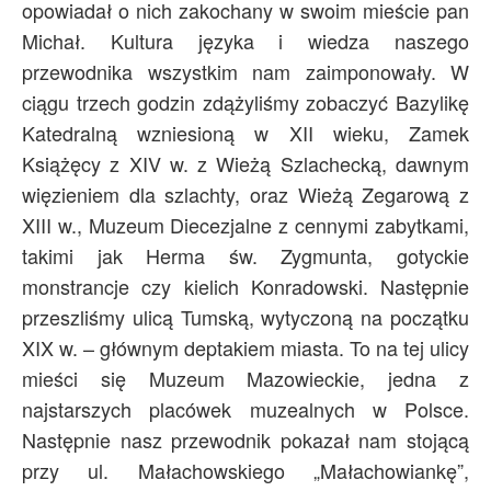
opowiadał o nich zakochany w swoim mieście pan
Michał. Kultura języka i wiedza naszego
przewodnika wszystkim nam zaimponowały. W
ciągu trzech godzin zdążyliśmy zobaczyć Bazylikę
Katedralną wzniesioną w XII wieku, Zamek
Książęcy z XIV w. z Wieżą Szlachecką, dawnym
więzieniem dla szlachty, oraz Wieżą Zegarową z
XIII w., Muzeum Diecezjalne z cennymi zabytkami,
takimi jak Herma św. Zygmunta, gotyckie
monstrancje czy kielich Konradowski. Następnie
przeszliśmy ulicą Tumską, wytyczoną na początku
XIX w. – głównym deptakiem miasta. To na tej ulicy
mieści się Muzeum Mazowieckie, jedna z
najstarszych placówek muzealnych w Polsce.
Następnie nasz przewodnik pokazał nam stojącą
przy ul. Małachowskiego „Małachowiankę”,