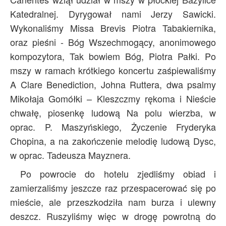
Katedralnej. Dyrygował nami Jerzy Sawicki.
Wykonaliśmy Missa Brevis Piotra Tabakiernika,
oraz pieśni - Bóg Wszechmogący, anonimowego
kompozytora, Tak bowiem Bóg, Piotra Pałki. Po
mszy w ramach krótkiego koncertu zaśpiewaliśmy
A Clare Benediction, Johna Ruttera, dwa psalmy
Mikołaja Gomółki – Kleszczmy rękoma i Nieście
chwałę, piosenkę ludową Na polu wierzba, w
oprac. P. Maszyńskiego, Życzenie Fryderyka
Chopina, a na zakończenie melodię ludową Dysc,
w oprac. Tadeusza Mayznera.
Po powrocie do hotelu zjedliśmy obiad i
zamierzaliśmy jeszcze raz przespacerować się po
mieście, ale przeszkodziła nam burza i ulewny
deszcz. Ruszyliśmy więc w drogę powrotną do