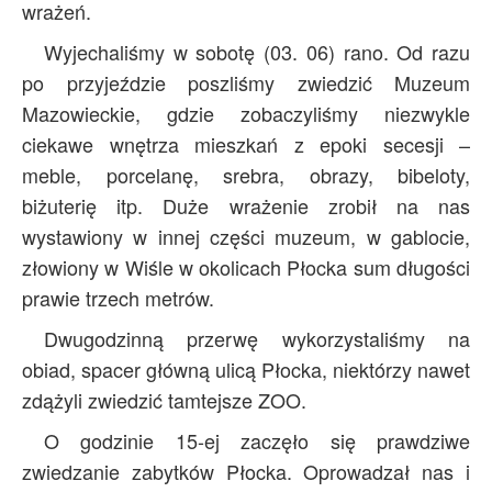
wrażeń.
Archiwum
Wyjechaliśmy w sobotę (03. 06) rano. Od razu
O nas
po przyjeździe poszliśmy zwiedzić Muzeum
Statut TPChUW
Mazowieckie, gdzie zobaczyliśmy niezwykle
Kontakt
ciekawe wnętrza mieszkań z epoki secesji –
meble, porcelanę, srebra, obrazy, bibeloty,
biżuterię itp. Duże wrażenie zrobił na nas
wystawiony w innej części muzeum, w gablocie,
złowiony w Wiśle w okolicach Płocka sum długości
prawie trzech metrów.
Dwugodzinną przerwę wykorzystaliśmy na
obiad, spacer główną ulicą Płocka, niektórzy nawet
zdążyli zwiedzić tamtejsze ZOO.
O godzinie 15-ej zaczęło się prawdziwe
zwiedzanie zabytków Płocka. Oprowadzał nas i