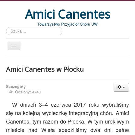
Amici Canentes
Towarzystwo Przyjaciół Chóru UW
Szukaj...
Str. główna
Amici Canentes w Płocku
Aktualności
Wydarzenia
Szczegóły
Koncerty
Odsłony: 4740
Piszemy
W dniach 3–4 czerwca 2017 roku wybraliśmy
Pożegnania
się na kolejną wycieczkę integracyjną chóru Amici
Canentes, tym razem do Płocka. W tym urokliwym
Zdjęcia
mieście nad Wisłą spędziliśmy dwa dni pełne
Dyrygenci