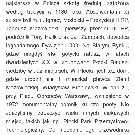
najstarszą w Polsce szkołę średnią, założoną
według tradycji w 1180 roku. Absolwentami tej
szkoły byli m.in. Ignacy Mościcki – Prezydent II RP,
Tadeusz Mazowiecki –pierwszy premier III RP,
podróżnik Tony Halik oraz Jan Zumbach, dowódca
legendarnego Dywizjonu 303. Na Starym Rynku,
gdzie niegdyś stał gotycki ratusz, w latach
dwudziestych XIX w. zbudowano Płocki Ratusz-
siedzibę władz miejskich. W Płocku jest też dom,
gdzie urodził się i mieszkał piewca Ziemi
Mazowieckiej, Władysław Broniewski. W pobliżu,
przy Placu Obrońców Warszawy, wzniesiono w
1972 monumentalny pomnik ku czci poety. Nie
zdążyliśmy zobaczyć wielu innych ciekawych
miejsc, takich jak np. Płocki Park Przemysłowo-
Technologiczny. Od nieocenionego przewodnika