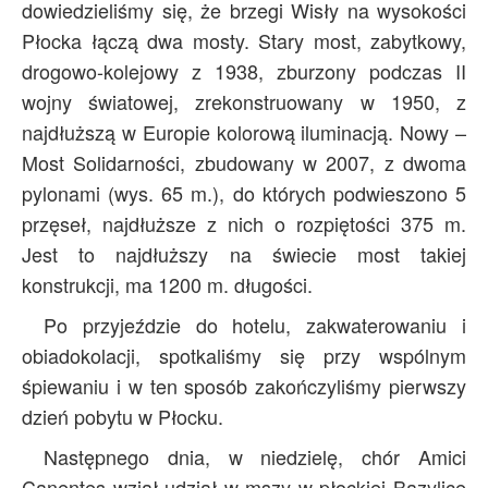
dowiedzieliśmy się, że brzegi Wisły na wysokości
Płocka łączą dwa mosty. Stary most, zabytkowy,
drogowo-kolejowy z 1938, zburzony podczas II
wojny światowej, zrekonstruowany w 1950, z
najdłuższą w Europie kolorową iluminacją. Nowy –
Most Solidarności, zbudowany w 2007, z dwoma
pylonami (wys. 65 m.), do których podwieszono 5
przęseł, najdłuższe z nich o rozpiętości 375 m.
Jest to najdłuższy na świecie most takiej
konstrukcji, ma 1200 m. długości.
Po przyjeździe do hotelu, zakwaterowaniu i
obiadokolacji, spotkaliśmy się przy wspólnym
śpiewaniu i w ten sposób zakończyliśmy pierwszy
dzień pobytu w Płocku.
Następnego dnia, w niedzielę, chór Amici
Canentes wziął udział w mszy w płockiej Bazylice