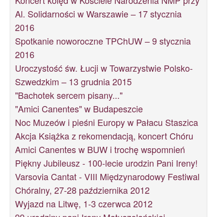
Koncert kolęd w Kościele Narodzenia NMP przy
Al. Solidarności w Warszawie – 17 stycznia
2016
Spotkanie noworoczne TPChUW – 9 stycznia
2016
Uroczystość św. Łucji w Towarzystwie Polsko-
Szwedzkim – 13 grudnia 2015
"Bachotek sercem pisany..."
"Amici Canentes" w Budapeszcie
Noc Muzeów i pieśni Europy w Pałacu Staszica
Akcja Książka z rekomendacją, koncert Chóru
Amici Canentes w BUW i trochę wspomnień
Piękny Jubileusz - 100-lecie urodzin Pani Ireny!
Varsovia Cantat - VIII Międzynarodowy Festiwal
Chóralny, 27-28 października 2012
Wyjazd na Litwę, 1-3 czerwca 2012