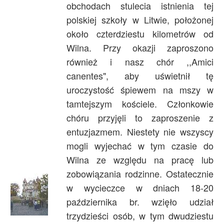
obchodach stulecia istnienia tej
Archiwum
polskiej szkoły w Litwie, położonej
O nas
około czterdziestu kilometrów od
Statut TPChUW
Wilna. Przy okazji zaproszono
również i nasz chór ,,Amici
Kontakt
canentes", aby uświetnił tę
uroczystość śpiewem na mszy w
tamtejszym kościele. Członkowie
chóru przyjęli to zaproszenie z
entuzjazmem. Niestety nie wszyscy
mogli wyjechać w tym czasie do
Wilna ze względu na pracę lub
zobowiązania rodzinne. Ostatecznie
w wycieczce w dniach 18-20
października br. wzięło udział
trzydzieści osób, w tym dwudziestu