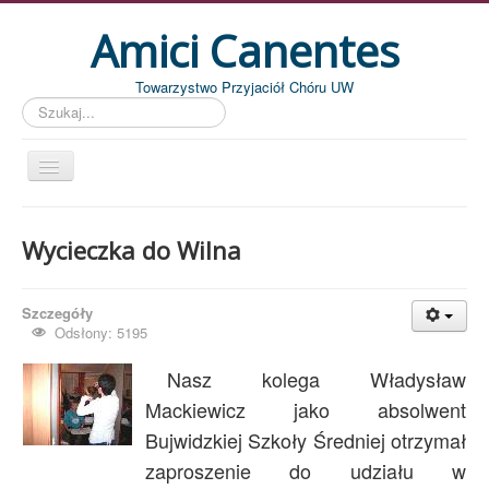
Amici Canentes
Towarzystwo Przyjaciół Chóru UW
Szukaj...
Str. główna
Wycieczka do Wilna
Aktualności
Wydarzenia
Szczegóły
Koncerty
Odsłony: 5195
Piszemy
Nasz kolega Władysław
Pożegnania
Mackiewicz jako absolwent
Bujwidzkiej Szkoły Średniej otrzymał
Zdjęcia
zaproszenie do udziału w
Dyrygenci