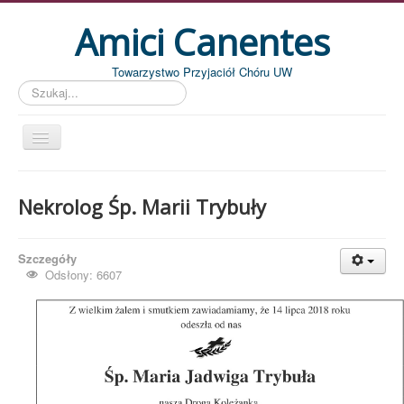
Amici Canentes
Towarzystwo Przyjaciół Chóru UW
Szukaj...
Str. główna
Nekrolog Śp. Marii Trybuły
Aktualności
Wydarzenia
Szczegóły
Koncerty
Odsłony: 6607
Piszemy
Pożegnania
Zdjęcia
Dyrygenci