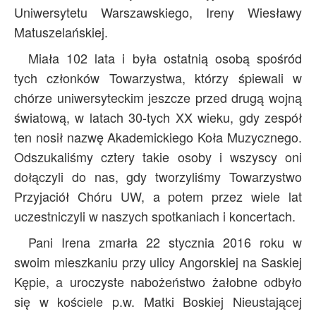
Uniwersytetu Warszawskiego, Ireny Wiesławy
Archiwum
Matuszelańskiej.
O nas
Miała 102 lata i była ostatnią osobą spośród
Statut TPChUW
tych członków Towarzystwa, którzy śpiewali w
Kontakt
chórze uniwersyteckim jeszcze przed drugą wojną
światową, w latach 30-tych XX wieku, gdy zespół
ten nosił nazwę Akademickiego Koła Muzycznego.
Odszukaliśmy cztery takie osoby i wszyscy oni
dołączyli do nas, gdy tworzyliśmy Towarzystwo
Przyjaciół Chóru UW, a potem przez wiele lat
uczestniczyli w naszych spotkaniach i koncertach.
Pani Irena zmarła 22 stycznia 2016 roku w
swoim mieszkaniu przy ulicy Angorskiej na Saskiej
Kępie, a uroczyste nabożeństwo żałobne odbyło
się w kościele p.w. Matki Boskiej Nieustającej