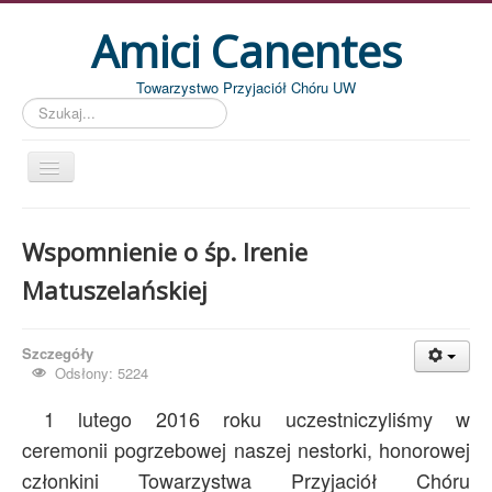
Amici Canentes
Towarzystwo Przyjaciół Chóru UW
Szukaj...
Str. główna
Wspomnienie o śp. Irenie
Aktualności
Matuszelańskiej
Wydarzenia
Koncerty
Szczegóły
Piszemy
Odsłony: 5224
Pożegnania
1 lutego 2016 roku uczestniczyliśmy w
Zdjęcia
ceremonii pogrzebowej naszej nestorki, honorowej
członkini Towarzystwa Przyjaciół Chóru
Dyrygenci