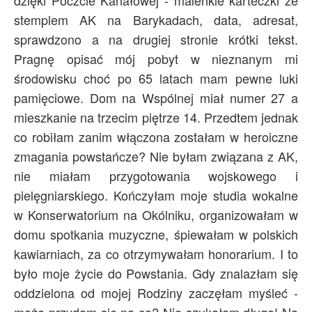
dzięki Poczcie Kanałowej - maleńkie karteczki ze
stemplem AK na Barykadach, data, adresat,
sprawdzono a na drugiej stronie krótki tekst.
Pragnę opisać mój pobyt w nieznanym mi
środowisku choć po 65 latach mam pewne luki
pamięciowe. Dom na Wspólnej miał numer 27 a
mieszkanie na trzecim piętrze 14. Przedtem jednak
co robiłam zanim włączona zostałam w heroiczne
zmagania powstańcze? Nie byłam związana z AK,
nie miałam przygotowania wojskowego i
pielęgniarskiego. Kończyłam moje studia wokalne
w Konserwatorium na Okólniku, organizowałam w
domu spotkania muzyczne, śpiewałam w polskich
kawiarniach, za co otrzymywałam honorarium. I to
było moje życie do Powstania. Gdy znalazłam się
oddzielona od mojej Rodziny zaczęłam myśleć -