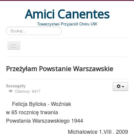
Amici Canentes
Towarzystwo Przyjaciół Chóru UW
Szukaj...
Str. główna
Przeżyłam Powstanie Warszawskie
Aktualności
Wydarzenia
Szczegóły
Koncerty
Odsłony: 6417
Piszemy
Felicja Bylicka - Woźniak
Pożegnania
w 65 rocznicę trwania
Powstania Warszawskiego 1944
Zdjęcia
Michałowice 1.VIII . 2009
Dyrygenci