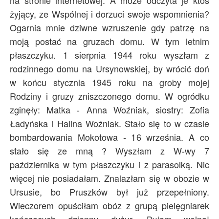
na stronie internetowej. A może odczyta je ktoś
żyjący, ze Wspólnej i dorzuci swoje wspomnienia?
Ogarnia mnie dziwne wzruszenie gdy patrzę na
moją postać na gruzach domu. W tym letnim
płaszczyku. 1 sierpnia 1944 roku wyszłam z
rodzinnego domu na Ursynowskiej, by wrócić doń
w końcu stycznia 1945 roku na groby mojej
Rodziny i gruzy zniszczonego domu. W ogródku
zginęły: Matka - Anna Woźniak, siostry: Zofia
Ładyńska i Halina Woźniak. Stało się to w czasie
bombardowania Mokotowa - 16 września. A co
stało się ze mną ? Wyszłam z W-wy 7
października w tym płaszczyku i z parasolką. Nic
więcej nie posiadałam. Znalazłam się w obozie w
Ursusie, bo Pruszków był już przepełniony.
Wieczorem opuściłam obóz z grupą pielęgniarek