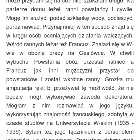
może przydam się na co? Nie szukałam długo! Na
parterze domu leżeli ranni powstańcy i cywile.
Mogę im służyć: podać szklankę wody, pocieszyć,
porozmawiać. Przynajmniej w ten sposób znajd się
w kręgu osób oceniających działania walczących.
Wśród rannych leżał też Francuz. Znalazł się w W-
wie w obozie pracy na Gęsiówce. W chwili
wybuchu Powstania obóz przestał istnieć a
Francuz jak inni mężczyźni przystał do
powstańców i został wkrótce ranny. Groziła mu
amputacja ręki; b. przeżywał tę możliwość, że nie
będzie mógł wykonywać zawodu dekoratora.
Mogłam z nim rozmawiać w jego języku,
wykorzystując znajomość francuskiego, zdobytą w
czasie studiów na Uniwersytecie W-skim (1935 -
1939). Byłam też jego łącznikiem z personelem