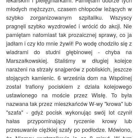
lekarskim i pielęgniarkami. Pamiętam dobrze tych
młodych mężczyzn, czasem chłopców leżących w
szybko zorganizowanym szpitaliku. Wszyscy
pragnęli szybko wyzdrowieć i wrócić do akcji. Nie
pamiętam natomiast tak prozaicznej sprawy, co ja
jadłam i czy kto mnie żywił! Po wodę chodziło się z
wiadrami do studni głębinowej - chyba na
Marszałkowskiej. Staliśmy w długiej kolejce
narażeni na strzały snajperów z pobliskich, jeszcze
stojących kamienic. 6 września dom na Wspólnej
został trafiony pociskiem z działa kolejowego
ustawionego na moście przez Wisłę. To była
nazwana tak przez mieszkańców W-wy "krowa" lub
"szafa" - gdyż pocisk wykonując swój lot czynił
hałas przypominający ryczenie krowy lub
przesuwanie ciężkiej szafy po podłodze. Mówiono,