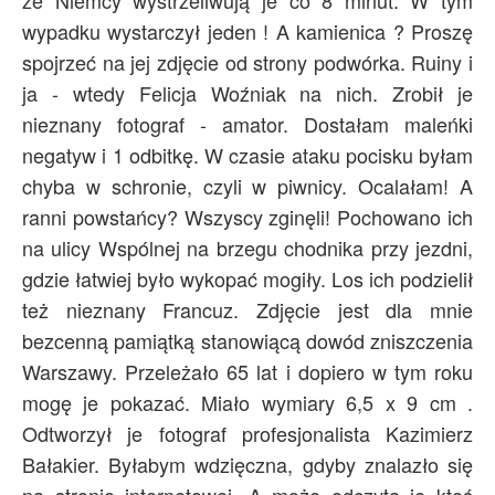
że Niemcy wystrzeliwują je co 8 minut. W tym
wypadku wystarczył jeden ! A kamienica ? Proszę
spojrzeć na jej zdjęcie od strony podwórka. Ruiny i
ja - wtedy Felicja Woźniak na nich. Zrobił je
nieznany fotograf - amator. Dostałam maleńki
negatyw i 1 odbitkę. W czasie ataku pocisku byłam
chyba w schronie, czyli w piwnicy. Ocalałam! A
ranni powstańcy? Wszyscy zginęli! Pochowano ich
na ulicy Wspólnej na brzegu chodnika przy jezdni,
gdzie łatwiej było wykopać mogiły. Los ich podzielił
też nieznany Francuz. Zdjęcie jest dla mnie
bezcenną pamiątką stanowiącą dowód zniszczenia
Warszawy. Przeleżało 65 lat i dopiero w tym roku
mogę je pokazać. Miało wymiary 6,5 x 9 cm .
Odtworzył je fotograf profesjonalista Kazimierz
Bałakier. Byłabym wdzięczna, gdyby znalazło się