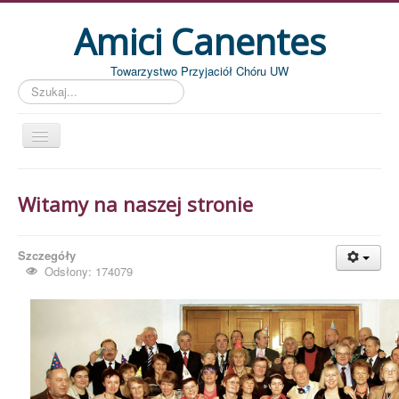
Amici Canentes
Towarzystwo Przyjaciół Chóru UW
Szukaj...
Str. główna
Witamy na naszej stronie
Aktualności
Wydarzenia
Szczegóły
Koncerty
Odsłony: 174079
Piszemy
Pożegnania
Zdjęcia
Dyrygenci