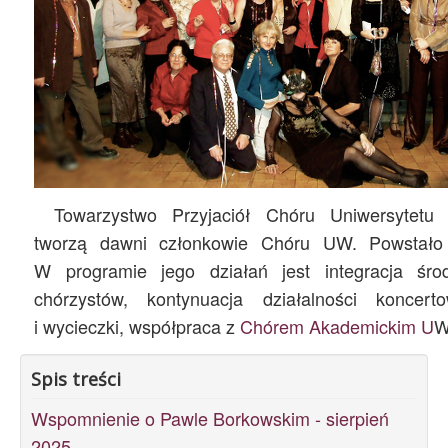
Archiwum
O nas
Statut TPChUW
Kontakt
Towarzystwo Przyjaciół Chóru Uniwersytetu
tworzą dawni członkowie Chóru UW. Powstało
W programie jego działań jest integracja śro
chórzystów, kontynuacja działalności koncerto
i wycieczki, współpraca z
Chórem Akademickim U
W
Spis treści
Wspomnienie o Pawle Borkowskim - sierpień
2025