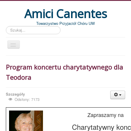
Amici Canentes
Towarzystwo Przyjaciół Chóru UW
Szukaj...
Str. główna
Program koncertu charytatywnego dla
Aktualności
Teodora
Wydarzenia
Koncerty
Szczegóły
Piszemy
Odsłony: 7173
Pożegnania
Zapraszamy na
Zdjęcia
Charytatywny konc
Dyrygenci