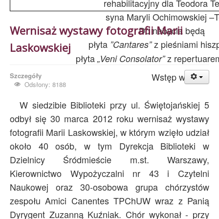
rehabilitacyjny dla Teodora T
syna Maryli Ochimowskiej –T
Wernisaż wystawy fotografii Marii
Do nabycia będą
płyta
z pieśniami hisz
”Cantares”
Laskowskiej
płyta
z repertuare
„Veni Consolator”
Wstęp wolny
Szczegóły
Odsłony: 8188
W siedzibie Biblioteki przy ul. Świętojańskiej 5
odbył się 30 marca 2012 roku wernisaż wystawy
fotografii Marii Laskowskiej, w którym wzięło udział
około 40 osób, w tym Dyrekcja Biblioteki w
Dzielnicy Śródmieście m.st. Warszawy,
Kierownictwo Wypożyczalni nr 43 i Czytelni
Naukowej oraz 30-osobowa grupa chórzystów
zespołu Amici Canentes TPChUW wraz z Panią
Dyrygent Zuzanną Kuźniak. Chór wykonał - przy