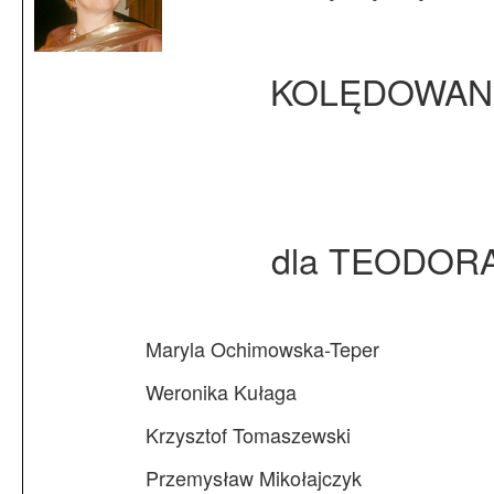
Archiwum
O nas
KOLĘDOWAN
Statut TPChUW
Kontakt
dla TEODOR
Maryla Ochimowska-Teper
Weronika Kułaga
Krzysztof Tomaszewski
Przemysław Mikołajczyk