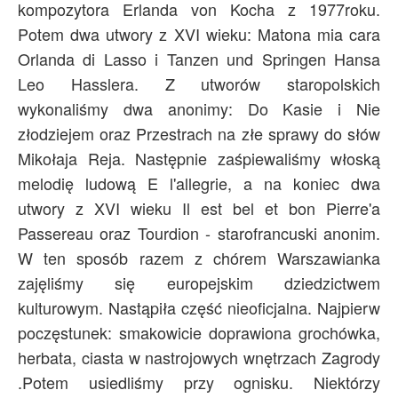
kompozytora Erlanda von Kocha z 1977roku.
Potem dwa utwory z XVI wieku: Matona mia cara
Orlanda di Lasso i Tanzen und Springen Hansa
Leo Hasslera. Z utworów staropolskich
wykonaliśmy dwa anonimy: Do Kasie i Nie
złodziejem oraz Przestrach na złe sprawy do słów
Mikołaja Reja. Następnie zaśpiewaliśmy włoską
melodię ludową E l'allegrie, a na koniec dwa
utwory z XVI wieku Il est bel et bon Pierre'a
Passereau oraz Tourdion - starofrancuski anonim.
W ten sposób razem z chórem Warszawianka
zajęliśmy się europejskim dziedzictwem
kulturowym. Nastąpiła część nieoficjalna. Najpierw
poczęstunek: smakowicie doprawiona grochówka,
herbata, ciasta w nastrojowych wnętrzach Zagrody
.Potem usiedliśmy przy ognisku. Niektórzy