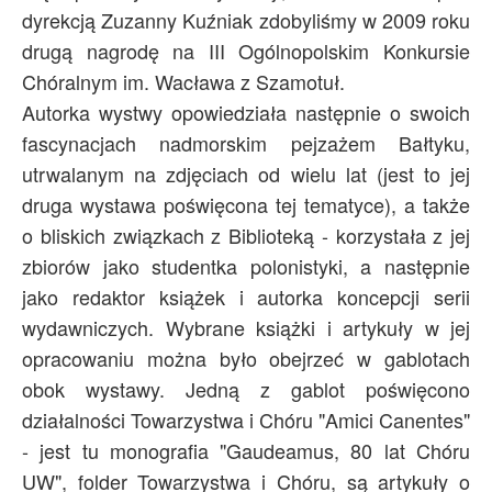
dyrekcją Zuzanny Kuźniak zdobyliśmy w 2009 roku
drugą nagrodę na III Ogólnopolskim Konkursie
Chóralnym im. Wacława z Szamotuł.
Autorka wystwy opowiedziała następnie o swoich
fascynacjach nadmorskim pejzażem Bałtyku,
utrwalanym na zdjęciach od wielu lat (jest to jej
druga wystawa poświęcona tej tematyce), a także
o bliskich związkach z Biblioteką - korzystała z jej
zbiorów jako studentka polonistyki, a następnie
jako redaktor książek i autorka koncepcji serii
wydawniczych. Wybrane książki i artykuły w jej
opracowaniu można było obejrzeć w gablotach
obok wystawy. Jedną z gablot poświęcono
działalności Towarzystwa i Chóru "Amici Canentes"
- jest tu monografia "Gaudeamus, 80 lat Chóru
UW", folder Towarzystwa i Chóru, są artykuły o