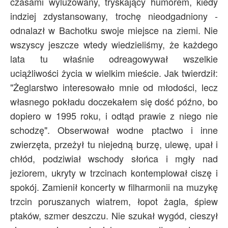
czasami wyluzowany, tryskający humorem, kiedy
indziej zdystansowany, trochę nieodgadniony -
odnalazł w Bachotku swoje miejsce na ziemi. Nie
wszyscy jeszcze wtedy wiedzieliśmy, że każdego
lata tu właśnie odreagowywał wszelkie
uciążliwości życia w wielkim mieście. Jak twierdził:
"Żeglarstwo interesowało mnie od młodości, lecz
własnego pokładu doczekałem się dość późno, bo
dopiero w 1995 roku, i odtąd prawie z niego nie
schodzę". Obserwował wodne ptactwo i inne
zwierzęta, przeżył tu niejedną burzę, ulewę, upał i
chłód, podziwiał wschody słońca i mgły nad
jeziorem, ukryty w trzcinach kontemplował ciszę i
spokój. Zamienił koncerty w filharmonii na muzykę
trzcin poruszanych wiatrem, łopot żagla, śpiew
ptaków, szmer deszczu. Nie szukał wygód, cieszył