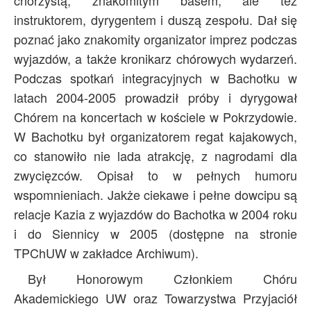
chórzystą, znakomitym basem, ale też
instruktorem, dyrygentem i duszą zespołu. Dał się
poznać jako znakomity organizator imprez podczas
wyjazdów, a także kronikarz chórowych wydarzeń.
Podczas spotkań integracyjnych w Bachotku w
latach 2004-2005 prowadził próby i dyrygował
Chórem na koncertach w kościele w Pokrzydowie.
W Bachotku był organizatorem regat kajakowych,
co stanowiło nie lada atrakcję, z nagrodami dla
zwycięzców. Opisał to w pełnych humoru
wspomnieniach. Jakże ciekawe i pełne dowcipu są
relacje Kazia z wyjazdów do Bachotka w 2004 roku
i do Siennicy w 2005 (dostępne na stronie
TPChUW w zakładce Archiwum).
Był Honorowym Członkiem Chóru
Akademickiego UW oraz Towarzystwa Przyjaciół