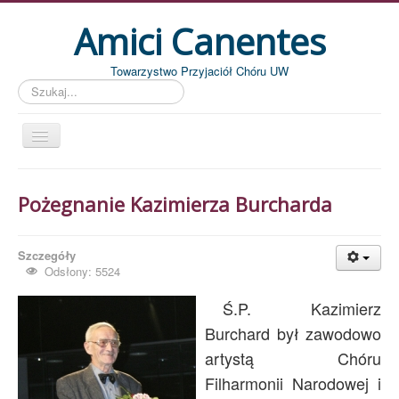
Amici Canentes
Towarzystwo Przyjaciół Chóru UW
Szukaj...
Str. główna
Pożegnanie Kazimierza Burcharda
Aktualności
Wydarzenia
Szczegóły
Koncerty
Odsłony: 5524
Piszemy
Ś.P. Kazimierz
Pożegnania
Burchard był zawodowo
artystą Chóru
Zdjęcia
Filharmonii Narodowej i
Dyrygenci