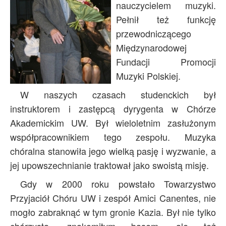
nauczycielem muzyki.
Archiwum
Pełnił też funkcję
O nas
przewodniczącego
Statut TPChUW
Międzynarodowej
Fundacji Promocji
Kontakt
Muzyki Polskiej.
W naszych czasach studenckich był
instruktorem i zastępcą dyrygenta w Chórze
Akademickim UW. Był wieloletnim zasłużonym
współpracownikiem tego zespołu. Muzyka
chóralna stanowiła jego wielką pasję i wyzwanie, a
jej upowszechnianie traktował jako swoistą misję.
Gdy w 2000 roku powstało Towarzystwo
Przyjaciół Chóru UW i zespół Amici Canentes, nie
mogło zabraknąć w tym gronie Kazia. Był nie tylko